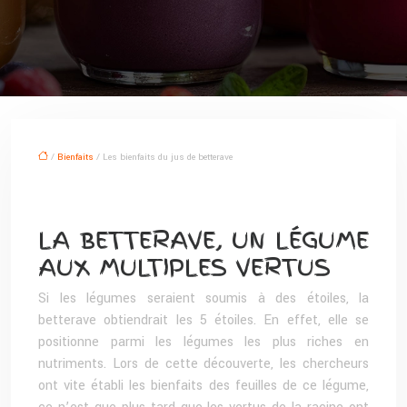
/
Bienfaits
/ Les bienfaits du jus de betterave
LA BETTERAVE, UN LÉGUME
AUX MULTIPLES VERTUS
Si les légumes seraient soumis à des étoiles, la
betterave obtiendrait les 5 étoiles. En effet, elle se
positionne parmi les légumes les plus riches en
nutriments. Lors de cette découverte, les chercheurs
ont vite établi les bienfaits des feuilles de ce légume,