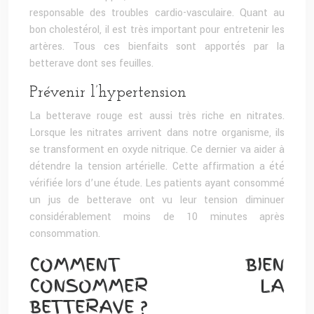
responsable des troubles cardio-vasculaire. Quant au
bon cholestérol, il est très important pour entretenir les
artères. Tous ces bienfaits sont apportés par la
betterave dont ses feuilles.
Prévenir l’hypertension
La betterave rouge est aussi très riche en nitrates.
Lorsque les nitrates arrivent dans notre organisme, ils
se transforment en oxyde nitrique. Ce dernier va aider à
détendre la tension artérielle. Cette affirmation a été
vérifiée lors d’une étude. Les patients ayant consommé
un jus de betterave ont vu leur tension diminuer
considérablement moins de 10 minutes après
consommation.
COMMENT BIEN
CONSOMMER LA
BETTERAVE ?