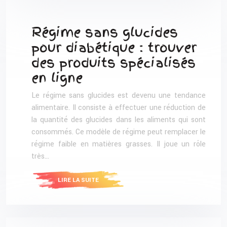
Régime sans glucides
pour diabétique : trouver
des produits spécialisés
en ligne
Le régime sans glucides est devenu une tendance
alimentaire. Il consiste à effectuer une réduction de
la quantité des glucides dans les aliments qui sont
consommés. Ce modèle de régime peut remplacer le
régime faible en matières grasses. Il joue un rôle
très…
LIRE LA SUITE