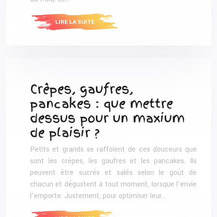
LIRE LA SUITE
Crêpes, gaufres,
pancakes : que mettre
dessus pour un maxium
de plaisir ?
Petits et grands se raffolent de ces douceurs que
sont les crêpes, les gaufres et les pancakes. Ils
peuvent être sucrés et salés selon le goût de
chacun et dégustent à tout moment, lorsque l’envie
l’emporte. Justement, pour optimiser leur…