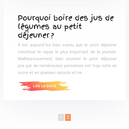
Pourquoi boire des jus de
légumes au petit
déjeuner ?
Il est aujourd’hui bien connu que le petit déjeuner
constitue le repas le plus important de la journée.
Malheureusement, bien souvent le petit déjeuner
pris par de nombreuses personnes est trop riche en
sucre et en graisses saturés et ne…
LIRE LA SUITE
1
2