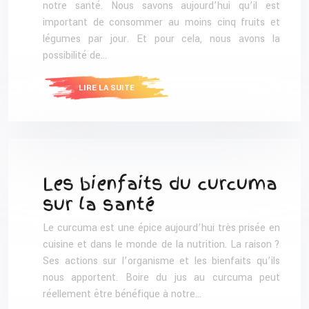
notre santé. Nous savons aujourd’hui qu’il est
important de consommer au moins cinq fruits et
légumes par jour. Et pour cela, nous avons la
possibilité de…
LIRE LA SUITE
Les bienfaits du curcuma
sur la santé
Le curcuma est une épice aujourd’hui très prisée en
cuisine et dans le monde de la nutrition. La raison ?
Ses actions sur l’organisme et les bienfaits qu’ils
nous apportent. Boire du jus au curcuma peut
réellement être bénéfique à notre…