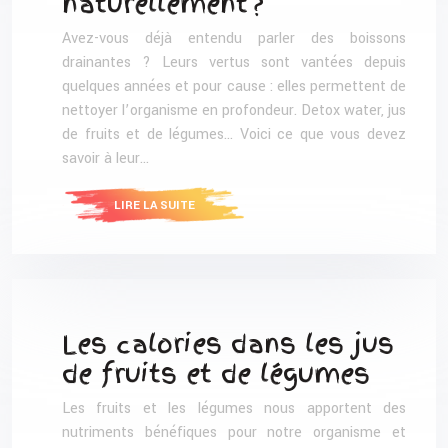
naturellement ?
Avez-vous déjà entendu parler des boissons
drainantes ? Leurs vertus sont vantées depuis
quelques années et pour cause : elles permettent de
nettoyer l’organisme en profondeur. Detox water, jus
de fruits et de légumes… Voici ce que vous devez
savoir à leur…
LIRE LA SUITE
Les calories dans les jus
de fruits et de légumes
Les fruits et les légumes nous apportent des
nutriments bénéfiques pour notre organisme et