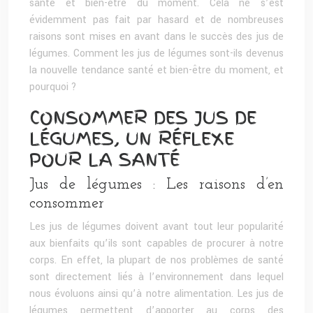
santé et bien-être du moment. Cela ne s’est
évidemment pas fait par hasard et de nombreuses
raisons sont mises en avant dans le succès des jus de
légumes. Comment les jus de légumes sont-ils devenus
la nouvelle tendance santé et bien-être du moment, et
pourquoi ?
CONSOMMER DES JUS DE
LÉGUMES, UN RÉFLEXE
POUR LA SANTÉ
Jus de légumes : Les raisons d’en
consommer
Les jus de légumes doivent avant tout leur popularité
aux bienfaits qu’ils sont capables de procurer à notre
corps. En effet, la plupart de nos problèmes de santé
sont directement liés à l’environnement dans lequel
nous évoluons ainsi qu’à notre alimentation. Les jus de
légumes permettent d’apporter au corps des