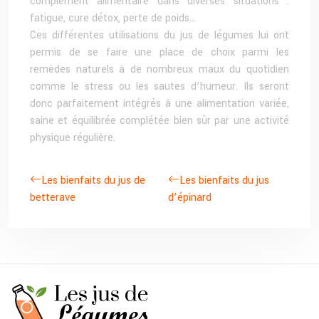
complément alimentaire dans diverses situations :
fatigue, cure détox, perte de poids…
Ces différentes utilisations du jus de légumes lui ont
permis de se faire une place de choix parmi les
remèdes naturels à de nombreux maux du quotidien
comme le stress ou les sautes d’humeur. Ils seront
donc parfaitement intégrés à une alimentation variée,
saine et équilibrée complétée bien sûr par une activité
physique régulière.
Les bienfaits du jus de
Les bienfaits du jus
betterave
d’épinard