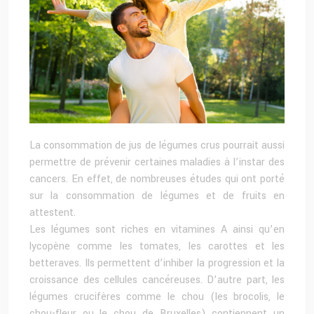
La consommation de jus de légumes crus pourrait aussi
permettre de prévenir certaines maladies à l’instar des
cancers. En effet, de nombreuses études qui ont porté
sur la consommation de légumes et de fruits en
attestent.
Les légumes sont riches en vitamines A ainsi qu’en
lycopène comme les tomates, les carottes et les
betteraves. Ils permettent d’inhiber la progression et la
croissance des cellules cancéreuses. D’autre part, les
légumes crucifères comme le chou (les brocolis, le
chou-fleur ou le chou de Bruxelles) contiennent un