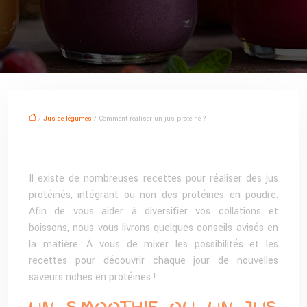
/
Jus de légumes
/ Comment réaliser un jus protéiné ?
Il existe de nombreuses recettes pour réaliser des jus
protéinés, intégrant ou non des protéines en poudre.
Afin de vous aider à diversifier vos collations et
boissons, nous vous livrons quelques conseils avisés en
la matière. À vous de mixer les possibilités et les
recettes pour découvrir chaque jour de nouvelles
saveurs riches en protéines !