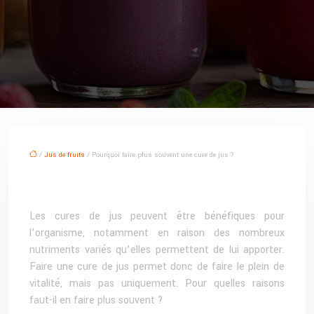
/
Jus de fruits
/ Pourquoi faire plus souvent une cure de jus ?
Les cures de jus peuvent être bénéfiques pour
l’organisme, notamment en raison des nombreux
nutriments variés qu’elles permettent de lui apporter.
Faire une cure de jus permet donc de faire le plein de
vitalité, mais pas uniquement. Pour quelles raisons
faut-il en faire plus souvent ?