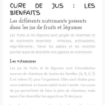
CURE DE JUS : LES
BIENFAITS
Les différents nutriments présents
dans les jus de fruits et légumes
Les fruits et les légumes sont gorgés de vitamines et
de nutriments essentiels : minéraux, antioxydants,
oligo-éléments… Varier les plaisirs et les recettes
permet aussi de diversifier nos apports en nutriments.
Les vitamines
Les jus de fruits et de légumes sont d’excellentes
sources de vitamines de toutes les familles (A, B, C, D,
E et même K) pour l’organisme. Elles sont vitales pour
nous maintenir en bonne santé toute l’année. Les cures
de jus permettent de faire le plein de vitamines, mais
aussi d’en diversifier les apports au fil des jours.