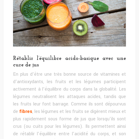
Rétablir l’équilibre acido-basique avec une
cure de jus
En plus d’être une très bonne source de vitamines et
d’antioxydants, les fruits et les légumes participent
activement à l’équilibre du corps dans la globalité. Les
légumes neutralisent les attaques acides, tandis que
les fruits leur font barrage. Comme ils sont dépourvus
de
fibres
, les légumes et les fruits se digèrent mieux et
plus rapidement sous forme de jus que lorsqu’ils sont
crus (ou cuits pour les légumes). Ils permettent ainsi
de rétablir l’équilibre entre l’acidité du corps, et son