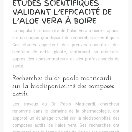
ÉTUDES SCIENTIFIQUES
VALIDANT L’EFFICACITÉ DE
L’ALOE VERA À BOIRE
La popularité croissante de l’aloe vera à boire s’appuie
sur un corpus grandissant de recherches scientifiques.
Ces études apportent des preuves concrètes des
bienfaits de cette plante, renforçant sa crédibilité
auprès des consommateurs et des professionnels de
santé.
Recherches du dr paolo matricardi
sur la biodisponibilité des composés
actifs
Les travaux du Dr Paolo Matricardi, chercheur
renommé dans le domaine de la pharmacologie, ont
apporté un éclairage crucial sur la biodisponibilité des
composés actifs de l’aloe vera. Ses recherches ont