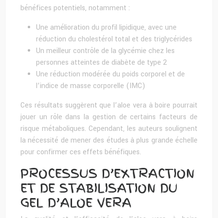
bénéfices potentiels, notamment :
Une amélioration du profil lipidique, avec une
réduction du cholestérol total et des triglycérides
Un meilleur contrôle de la glycémie chez les
personnes atteintes de diabète de type 2
Une réduction modérée du poids corporel et de
l’indice de masse corporelle (IMC)
Ces résultats suggèrent que l’aloe vera à boire pourrait
jouer un rôle dans la gestion de certains facteurs de
risque métaboliques. Cependant, les auteurs soulignent
la nécessité de mener des études à plus grande échelle
pour confirmer ces effets bénéfiques.
PROCESSUS D’EXTRACTION
ET DE STABILISATION DU
GEL D’ALOE VERA