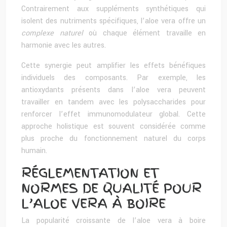
Contrairement aux suppléments synthétiques qui
isolent des nutriments spécifiques, l’aloe vera offre un
complexe naturel
où chaque élément travaille en
harmonie avec les autres.
Cette synergie peut amplifier les effets bénéfiques
individuels des composants. Par exemple, les
antioxydants présents dans l’aloe vera peuvent
travailler en tandem avec les polysaccharides pour
renforcer l’effet immunomodulateur global. Cette
approche holistique est souvent considérée comme
plus proche du fonctionnement naturel du corps
humain.
RÉGLEMENTATION ET
NORMES DE QUALITÉ POUR
L’ALOE VERA À BOIRE
La popularité croissante de l’aloe vera à boire