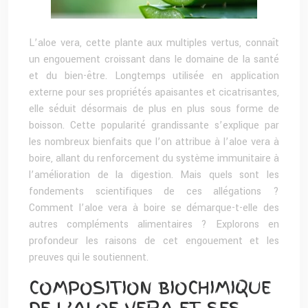
L’aloe vera, cette plante aux multiples vertus, connaît
un engouement croissant dans le domaine de la santé
et du bien-être. Longtemps utilisée en application
externe pour ses propriétés apaisantes et cicatrisantes,
elle séduit désormais de plus en plus sous forme de
boisson. Cette popularité grandissante s’explique par
les nombreux bienfaits que l’on attribue à l’aloe vera à
boire, allant du renforcement du système immunitaire à
l’amélioration de la digestion. Mais quels sont les
fondements scientifiques de ces allégations ?
Comment l’aloe vera à boire se démarque-t-elle des
autres compléments alimentaires ? Explorons en
profondeur les raisons de cet engouement et les
preuves qui le soutiennent.
COMPOSITION BIOCHIMIQUE