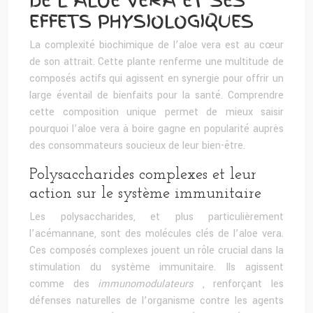
DE L’ALOE VERA ET SES
EFFETS PHYSIOLOGIQUES
La complexité biochimique de l’aloe vera est au cœur
de son attrait. Cette plante renferme une multitude de
composés actifs qui agissent en synergie pour offrir un
large éventail de bienfaits pour la santé. Comprendre
cette composition unique permet de mieux saisir
pourquoi l’aloe vera à boire gagne en popularité auprès
des consommateurs soucieux de leur bien-être.
Polysaccharides complexes et leur
action sur le système immunitaire
Les polysaccharides, et plus particulièrement
l’acémannane, sont des molécules clés de l’aloe vera.
Ces composés complexes jouent un rôle crucial dans la
stimulation du système immunitaire. Ils agissent
comme des
immunomodulateurs
, renforçant les
défenses naturelles de l’organisme contre les agents