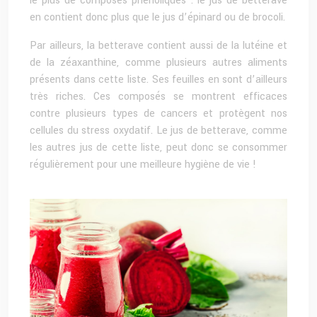
le plus de composés phénoliques : le jus de betterave
en contient donc plus que le jus d’épinard ou de brocoli.
Par ailleurs, la betterave contient aussi de la lutéine et
de la zéaxanthine, comme plusieurs autres aliments
présents dans cette liste. Ses feuilles en sont d’ailleurs
très riches. Ces composés se montrent efficaces
contre plusieurs types de cancers et protègent nos
cellules du stress oxydatif. Le jus de betterave, comme
les autres jus de cette liste, peut donc se consommer
régulièrement pour une meilleure hygiène de vie !