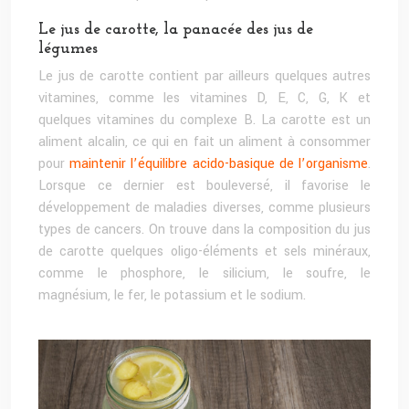
Le jus de carotte, la panacée des jus de
légumes
Le jus de carotte contient par ailleurs quelques autres
vitamines, comme les vitamines D, E, C, G, K et
quelques vitamines du complexe B. La carotte est un
aliment alcalin, ce qui en fait un aliment à consommer
pour
maintenir l’équilibre acido-basique de l’organisme
.
Lorsque ce dernier est bouleversé, il favorise le
développement de maladies diverses, comme plusieurs
types de cancers. On trouve dans la composition du jus
de carotte quelques oligo-éléments et sels minéraux,
comme le phosphore, le silicium, le soufre, le
magnésium, le fer, le potassium et le sodium.