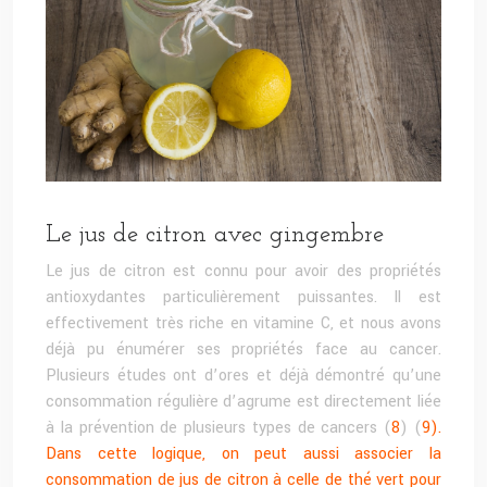
Le jus de citron avec gingembre
Le jus de citron est connu pour avoir des propriétés
antioxydantes particulièrement puissantes. Il est
effectivement très riche en vitamine C, et nous avons
déjà pu énumérer ses propriétés face au cancer.
Plusieurs études ont d’ores et déjà démontré qu’une
consommation régulière d’agrume est directement liée
à la prévention de plusieurs types de cancers (
8
) (
9).
Dans cette logique, on peut aussi associer la
consommation de jus de citron à celle de thé vert pour