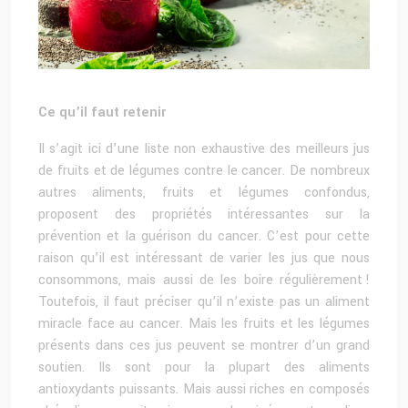
Ce qu’il faut retenir
Il s’agit ici d’une liste non exhaustive des meilleurs jus
de fruits et de légumes contre le cancer. De nombreux
autres aliments, fruits et légumes confondus,
proposent des propriétés intéressantes sur la
prévention et la guérison du cancer. C’est pour cette
raison qu’il est intéressant de varier les jus que nous
consommons, mais aussi de les boire régulièrement !
Toutefois, il faut préciser qu’il n’existe pas un aliment
miracle face au cancer. Mais les fruits et les légumes
présents dans ces jus peuvent se montrer d’un grand
soutien. Ils sont pour la plupart des aliments
antioxydants puissants. Mais aussi riches en composés