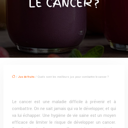
LE CANCER ?
/
Jus de fruits
/ Quels sont les meilleurs jus pour combattre le cancer ?
Le cancer est une maladie difficile à prévenir et à
combattre. On ne sait jamais qui va le développer, et qui
va lui échapper. Une hygiène de vie saine est un moyen
efficace de limiter le risque de développer un cancer.