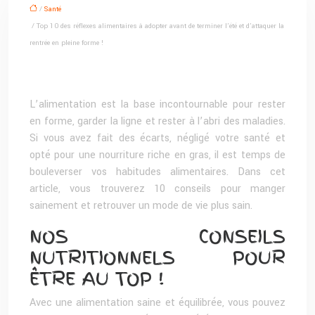
/
Santé
/ Top 10 des réflexes alimentaires à adopter avant de terminer l’été et d’attaquer la
rentrée en pleine forme !
L’alimentation est la base incontournable pour rester
en forme, garder la ligne et rester à l’abri des maladies.
Si vous avez fait des écarts, négligé votre santé et
opté pour une nourriture riche en gras, il est temps de
bouleverser vos habitudes alimentaires. Dans cet
article, vous trouverez 10 conseils pour manger
sainement et retrouver un mode de vie plus sain.
NOS CONSEILS
NUTRITIONNELS POUR
ÊTRE AU TOP !
Avec une alimentation saine et équilibrée, vous pouvez