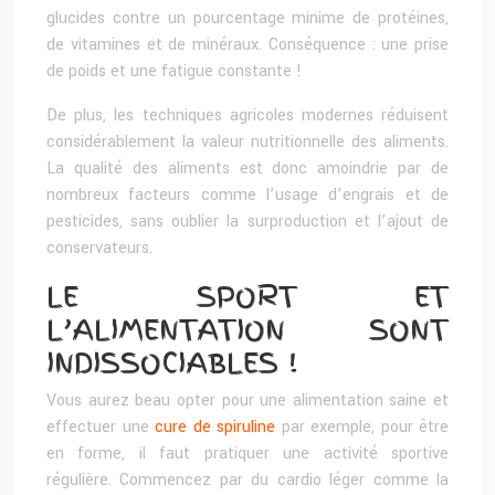
glucides contre un pourcentage minime de protéines,
de vitamines et de minéraux. Conséquence : une prise
de poids et une fatigue constante !
De plus, les techniques agricoles modernes réduisent
considérablement la valeur nutritionnelle des aliments.
La qualité des aliments est donc amoindrie par de
nombreux facteurs comme l’usage d’engrais et de
pesticides, sans oublier la surproduction et l’ajout de
conservateurs.
LE SPORT ET
L’ALIMENTATION SONT
INDISSOCIABLES !
Vous aurez beau opter pour une alimentation saine et
effectuer une
cure de spiruline
par exemple, pour être
en forme, il faut pratiquer une activité sportive
régulière. Commencez par du cardio léger comme la