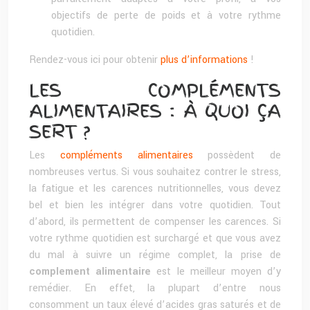
objectifs de perte de poids et à votre rythme
quotidien.
Rendez-vous ici pour obtenir
plus d’informations
!
LES COMPLÉMENTS
ALIMENTAIRES : À QUOI ÇA
SERT ?
Les
compléments alimentaires
possèdent de
nombreuses vertus. Si vous souhaitez contrer le stress,
la fatigue et les carences nutritionnelles, vous devez
bel et bien les intégrer dans votre quotidien. Tout
d’abord, ils permettent de compenser les carences. Si
votre rythme quotidien est surchargé et que vous avez
du mal à suivre un régime complet, la prise de
complement alimentaire
est le meilleur moyen d’y
remédier. En effet, la plupart d’entre nous
consomment un taux élevé d’acides gras saturés et de