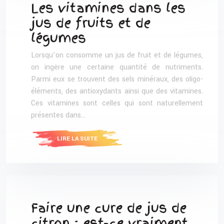
Les vitamines dans les
jus de fruits et de
légumes
Lorsqu’on consomme un jus de fruit et de légumes,
on ingère une certaine quantité de nutriments.
Parmi eux se trouvent des sels minéraux, des oligo-
éléments, des antioxydants ainsi que des vitamines.
Ces vitamines sont celles qui sont naturellement
présentes dans…
LIRE LA SUITE
Faire une cure de jus de
citron : est-ce vraiment