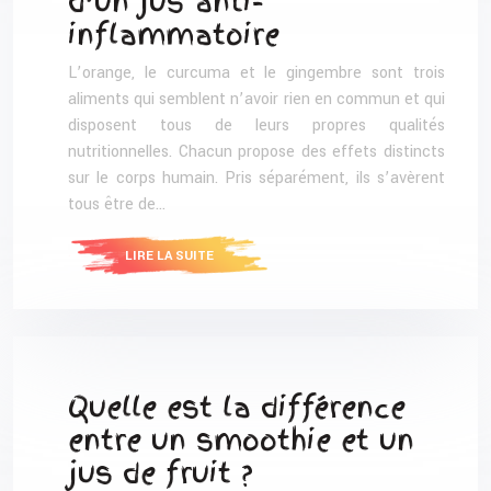
d’un jus anti-
inflammatoire
L’orange, le curcuma et le gingembre sont trois
aliments qui semblent n’avoir rien en commun et qui
disposent tous de leurs propres qualités
nutritionnelles. Chacun propose des effets distincts
sur le corps humain. Pris séparément, ils s’avèrent
tous être de…
LIRE LA SUITE
Quelle est la différence
entre un smoothie et un
jus de fruit ?