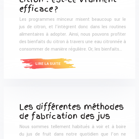
efficace ?
Les programmes minceur misent beaucoup sur le
jus de citron, et l’intègrent donc dans les routines
alimentaires à adopter. Ainsi, nous pouvons profiter
des bienfaits du citron à travers une eau citronnée à
consommer de manière régulière. Or, les bienfaits…
LIRE LA SUITE
Les différentes méthodes
de fabrication des jus
Nous sommes tellement habitués à voir et à boire
du jus de fruit dans notre quotidien que l’on ne