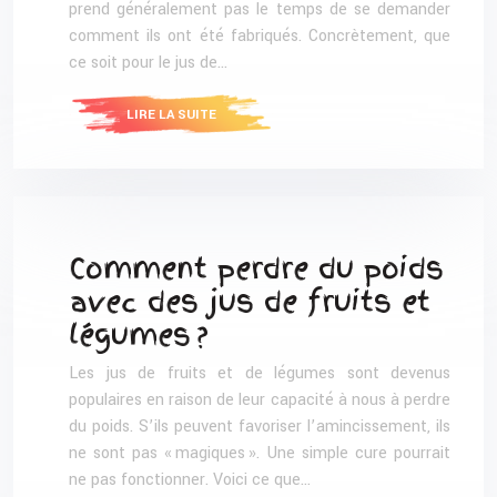
prend généralement pas le temps de se demander
comment ils ont été fabriqués. Concrètement, que
ce soit pour le jus de…
LIRE LA SUITE
Comment perdre du poids
avec des jus de fruits et
légumes ?
Les jus de fruits et de légumes sont devenus
populaires en raison de leur capacité à nous à perdre
du poids. S’ils peuvent favoriser l’amincissement, ils
ne sont pas « magiques ». Une simple cure pourrait
ne pas fonctionner. Voici ce que…