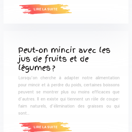
LIRE LA SUITE
Peut-on mincir avec les
jus de fruits et de
légumes ?
Lorsqu’on cherche à adapter notre alimentation
pour mincir et à perdre du poids, certaines boissons
peuvent se montrer plus ou moins efficaces que
d’autres. Il en existe qui tiennent un rôle de coupe-
faim naturels, d’élimination des graisses ou qui
sont…
LIRE LA SUITE