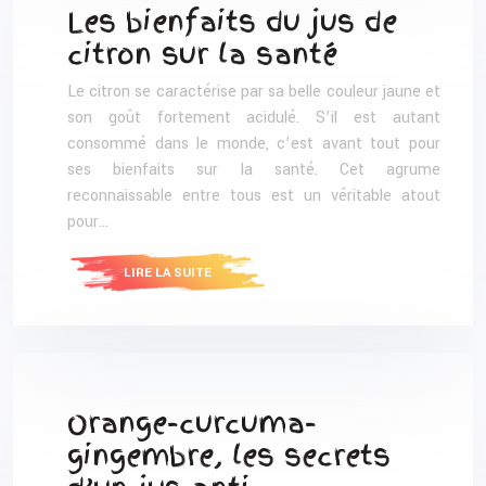
Les bienfaits du jus de
citron sur la santé
Le citron se caractérise par sa belle couleur jaune et
son goût fortement acidulé. S’il est autant
consommé dans le monde, c’est avant tout pour
ses bienfaits sur la santé. Cet agrume
reconnaissable entre tous est un véritable atout
pour…
LIRE LA SUITE
Orange-curcuma-
gingembre, les secrets